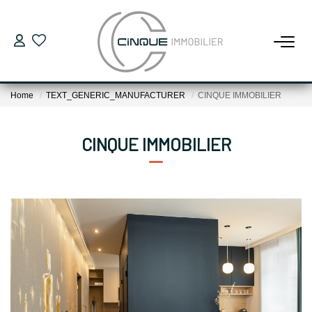
FOR BUY
Home
TEXT_GENERIC_MANUFACTURER
CINQUE IMMOBILIER
Houses
Apartments
CINQUE IMMOBILIER
Business Premises
Garage
SELL
NEW PROGRAMS