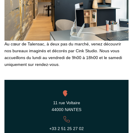
OUR AGENCY
Our History
Our Team
Join The Cinque Family
Au cœur de Talensac, à deux pas du marché, venez découvrir
nos bureaux imaginés et décorés par Cink Studio. Nous vous
Our News
accueillons du lundi au vendredi de 9h00 à 18h00 et le samedi
uniquement sur rendez-vous.
CONTACT US
FR
11 rue Voltaire
44000 NANTES
+33 2 51 25 27 02