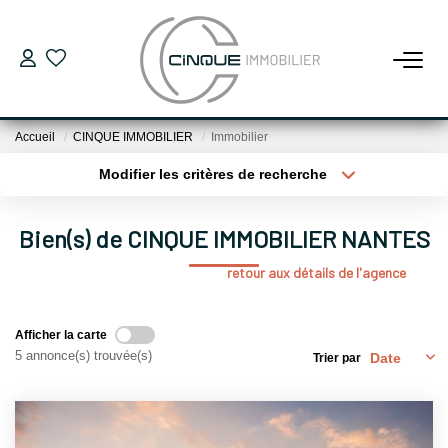
ACHETER
Accueil
CINQUE IMMOBILIER
Immobilier
Maisons
Modifier les critères de recherche
Appartements
Localisation
Type de bien
Localisation
Sélectionnez...
Locaux Professionnels
Bien(s) de CINQUE IMMOBILIER NANTES
Parking
Surface min
Budget max
retour aux détails de l'agence
Plus de critères
Créer une alerte
LOUER
Afficher la carte
5 annonce(s) trouvée(s)
Trier par
VENDRE
PROGRAMMES NEUFS