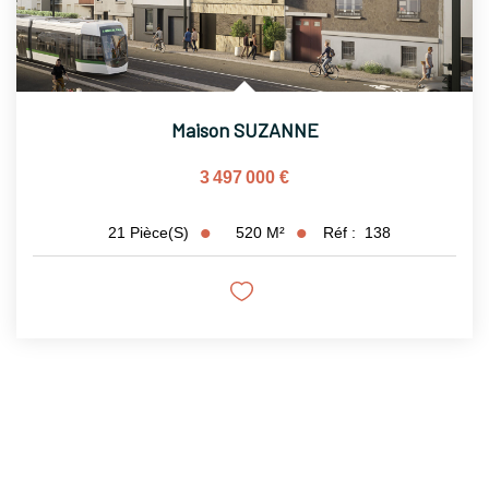
Maison SUZANNE
3 497 000 €
520
M²
Réf :
138
21
Pièce(s)