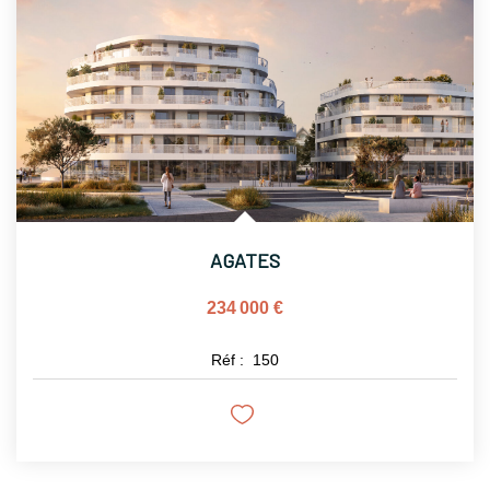
NOTRE AGENCE
Notre Histoire
Notre Équipe
Cinque Groupe
Nous Rejoindre
Nos Actualités
AGATES
234 000 €
CONTACT
Réf :
150
EN