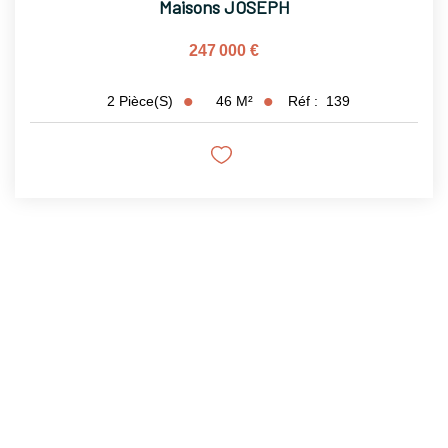
Maisons JOSEPH
247 000 €
46
M²
Réf :
139
2
Pièce(s)