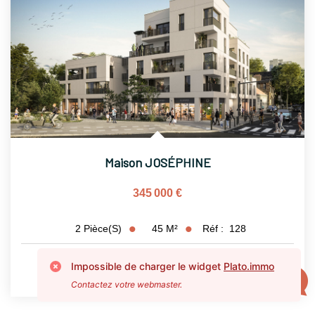
Maison JOSÉPHINE
345 000 €
45
M²
Réf :
128
2
Pièce(s)