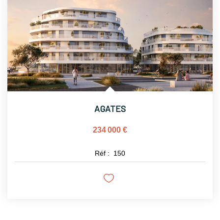
NOTRE AGENCE
Notre Histoire
Notre Équipe
Cinque Groupe
Nous Rejoindre
AGATES
Nos Actualités
234 000 €
CONTACT
Réf :
150
EN