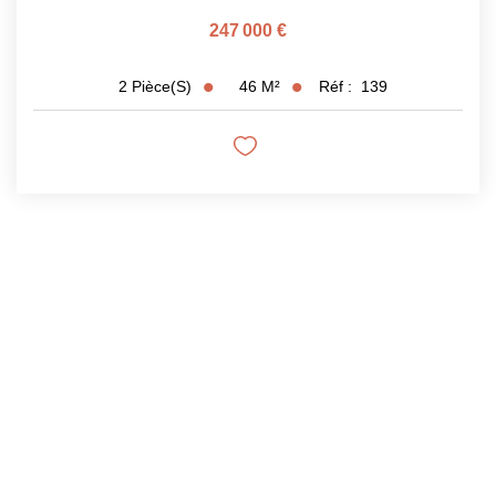
247 000 €
46
M²
Réf :
139
2
Pièce(s)