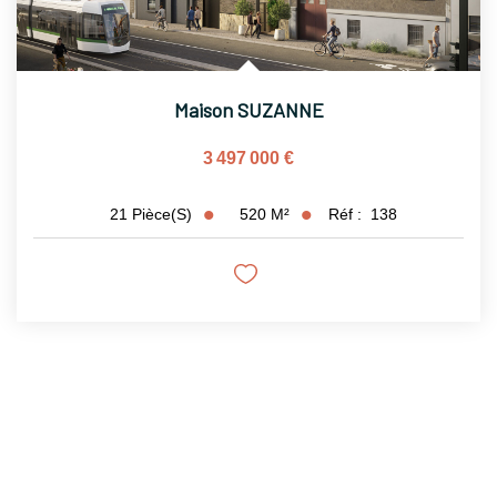
Maison SUZANNE
3 497 000 €
520
M²
Réf :
138
21
Pièce(s)