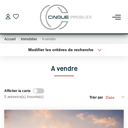
ACHETER
Accueil
Immobilier
A vendre
Maisons
Modifier les critères de recherche
Appartements
Localisation
Type de bien
Localisation
Sélectionnez...
Locaux Professionnels
A vendre
Parking
Surface min
Budget max
Plus de critères
Créer une alerte
LOUER
Afficher la carte
5 annonce(s) trouvée(s)
Trier par
VENDRE
PROGRAMMES NEUFS