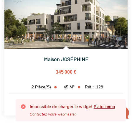
Maison JOSÉPHINE
345 000 €
45
M²
Réf :
128
2
Pièce(s)