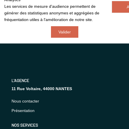
PROGRAMMES NEUFS
Les services de mesure d'audience permettent de
A
générer des statistiques anonymes et aggrégées de
fréquentation utiles à l'amélioration de notre site.
NOTRE AGENCE
Valider
Notre Histoire
Notre Équipe
Cinque Groupe
Nous Rejoindre
Nos Actualités
L'AGENCE
11 Rue Voltaire, 44000 NANTES
CONTACT
Nous contacter
EN
Présentation
NOS SERVICES